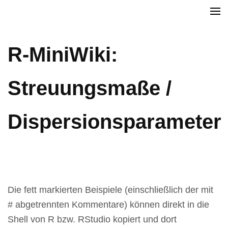
Zum
Christian Reinboth
Inhalt
springen
R-MiniWiki:
(Enter
drücken)
Streuungsmaße /
Dispersionsparameter
Die fett markierten Beispiele (einschließlich der mit
# abgetrennten Kommentare) können direkt in die
Shell von R bzw. RStudio kopiert und dort