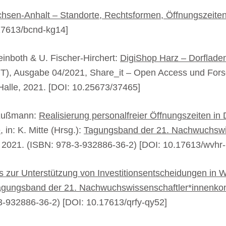
chsen-Anhalt – Standorte, Rechtsformen, Öffnungszeiten
17613/bcnd-kg14]
einboth & U. Fischer-Hirchert:
DigiShop Harz – Dorfladen
AIT), Ausgabe 04/2021, Share_it – Open Access und For
Halle, 2021. [DOI: 10.25673/37465]
. Kußmann:
Realisierung personalfreier Öffnungszeiten in 
e
, in: K. Mitte (Hrsg.):
Tagungsband der 21. Nachwuchswi
 2021. (ISBN: 978-3-932886-36-2) [DOI: 10.17613/wvhr
s zur Unterstützung von Investitionsentscheidungen in W
agungsband der 21. Nachwuchswissenschaftler*innenko
3-932886-36-2) [DOI: 10.17613/qrfy-qy52]