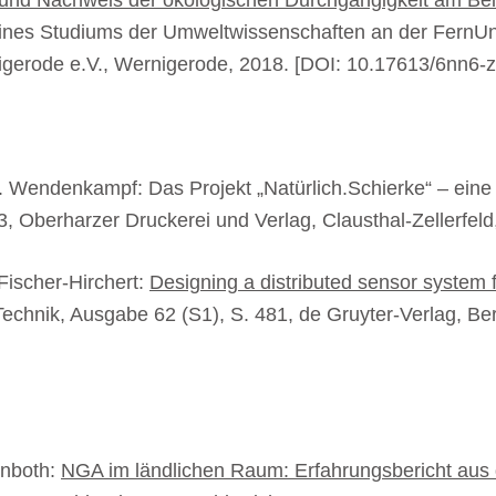
 und Nachweis der ökologischen Durchgängigkeit am Bei
eines Studiums der Umweltwissenschaften an der FernUn
gerode e.V., Wernigerode, 2018. [DOI: 10.17613/6nn6-
. Wendenkampf: Das Projekt „Natürlich.Schierke“ – eine 
 Oberharzer Druckerei und Verlag, Clausthal-Zellerfeld
 Fischer-Hirchert:
Designing a distributed sensor system f
echnik, Ausgabe 62 (S1), S. 481, de Gruyter-Verlag, Ber
inboth:
NGA im ländlichen Raum: Erfahrungsbericht aus 