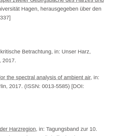
spiel zweier Gebirgsbäche des Harzes und
iversität Hagen, herausgegeben über den
z337]
kritische Betrachtung, in: Unser Harz,
, 2017.
or the spectral analysis of ambient air
, in:
lin, 2017. (ISSN: 0013-5585) [DOI:
der Harzregion
, in: Tagungsband zur 10.