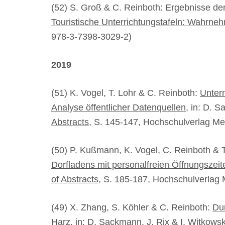
(52) S. Groß & C. Reinboth: Ergebnisse der
Touristische Unterrichtungstafeln: Wahrne
978-3-7398-3029-2)
2019
(51) K. Vogel, T. Lohr & C. Reinboth:
Untern
Analyse öffentlicher Datenquellen
, in: D. 
Abstracts
, S. 145-147, Hochschulverlag M
(50) P. Kußmann, K. Vogel, C. Reinboth & 
Dorfladens mit personalfreien Öffnungszeit
of Abstracts
, S. 185-187, Hochschulverlag
(49) X. Zhang, S. Köhler & C. Reinboth:
Dur
Harz
, in: D. Sackmann, J. Rix & I. Witkowsk