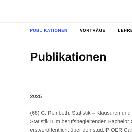
Zum
Inhalt
Christian Reinboth
springen
(Enter
PUBLIKATIONEN
VORTRÄGE
LEHR
drücken)
Publikationen
2025
(68) C. Reinboth:
Statistik – Klausuren un
Statistik II im berufsbegleitenden Bache
erstveröffentlicht über den stud.IP OER C