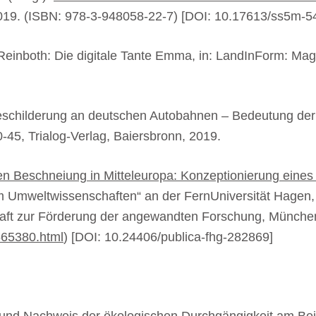
019. (ISBN: 978-3-948058-22-7) [DOI: 10.17613/ss5m-5
 Reinboth: Die digitale Tante Emma, in: LandInForm: Ma
eschilderung an deutschen Autobahnen – Bedeutung der to
0-45, Trialog-Verlag, Baiersbronn, 2019.
hen Beschneiung in Mitteleuropa: Konzeptionierung eine
m Umweltwissenschaften“ an der FernUniversität Hagen, 
chaft zur Förderung der angewandten Forschung, Münche
565380.html
) [DOI: 10.24406/publica-fhg-282869]