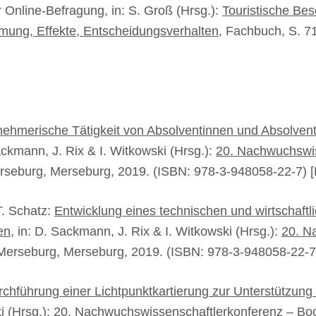
 Online-Befragung, in: S. Groß (Hrsg.):
Touristische Be
hmung, Effekte, Entscheidungsverhalten
, Fachbuch, S. 7
ehmerische Tätigkeit von Absolventinnen und Absolvent
Sackmann, J. Rix & I. Witkowski (Hrsg.):
20. Nachwuchswis
erseburg, Merseburg, 2019. (ISBN: 978-3-948058-22-7) 
T. Schatz:
Entwicklung eines technischen und wirtschaftl
en
, in: D. Sackmann, J. Rix & I. Witkowski (Hrsg.):
20. N
 Merseburg, Merseburg, 2019. (ISBN: 978-3-948058-22-7
chführung einer Lichtpunktkartierung zur Unterstützung
i (Hrsg.):
20. Nachwuchswissenschaftlerkonferenz – Boo