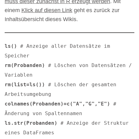
muss dieser zunächst in R erzeugt werden
. Mit
einem
Klick auf diesen Link
geht es zurück zur
Inhaltsübersicht dieses Wikis.
ls()
# Anzeige aller Datensätze im
Speicher
rm(Probanden)
# Löschen von Datensätzen /
Variablen
rm(list=ls())
# Löschen der gesamten
Arbeitsumgebung
colnames(Probanden)=c("A","G","E")
#
Änderung von Spaltennamen
ls.str(Probanden)
# Anzeige der Struktur
eines DataFrames